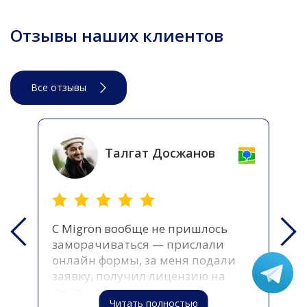
Отзывы наших клиентов
Все отзывы
Талгат Досжанов
С Migron вообще не пришлось
Про
заморачиваться — прислали
mai
онлайн формы, за меня подали
по 
заявку, получил лицензию на
опе
почту
Читать полностью