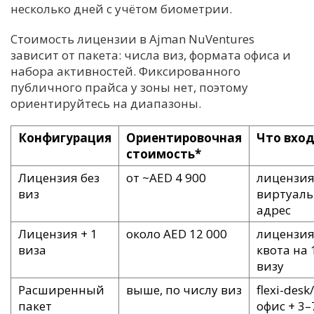
несколько дней с учётом биометрии.
Стоимость лицензии в Ajman NuVentures
зависит от пакета: числа виз, формата офиса и
набора активностей. Фиксированного
публичного прайса у зоны нет, поэтому
ориентируйтесь на диапазоны.
Конфигурация
Ориентировочная
Что вхо
стоимость*
Лицензия без
от ~AED 4 900
лицензия
виз
виртуал
адрес
Лицензия + 1
около AED 12 000
лицензия
виза
квота на 
визу
Расширенный
выше, по числу виз
flexi-desk/
пакет
офис + 3–