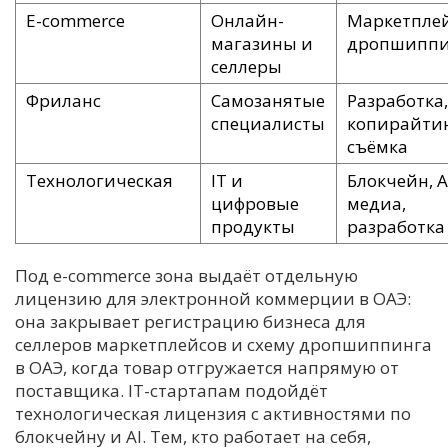
E-commerce
Онлайн-
Маркетпле
магазины и
дропшиппи
селлеры
Фриланс
Самозанятые
Разработка,
специалисты
копирайтин
съёмка
Технологическая
IT и
Блокчейн, A
цифровые
медиа,
продукты
разработка
Под e-commerce зона выдаёт отдельную
лицензию для электронной коммерции в ОАЭ:
она закрывает регистрацию бизнеса для
селлеров маркетплейсов и схему дропшиппинга
в ОАЭ, когда товар отгружается напрямую от
поставщика. IT-стартапам подойдёт
технологическая лицензия с активностями по
блокчейну и AI. Тем, кто работает на себя,