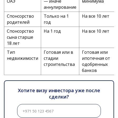
ОАЭ
— иначе
минимума
аннулирование
Спонсорство
Только на 1
На все 10 лет
родителей
год
Спонсорство
На 1 год
На все 10 лет
сына старше
18 лет
Тип
Готовая или в
Готовая или
недвижимости
стадии
ипотечная от
строительства
одобренных
банков
Хотите визу инвестора уже после
сделки?