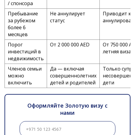
/ спонсора
Пребывание
Не аннулирует
Приводит к
за рубежом
статус
аннулирова
более 6
месяцев
Порог
От 2 000 000 AED
От 750 000 AE
инвестиций в
летняя виза)
недвижимость
Членов семьи
Да — включая
Только супру
можно
совершеннолетних
несовершенн
включить
детей и родителей
дети
Оформляйте Золотую визу с
нами