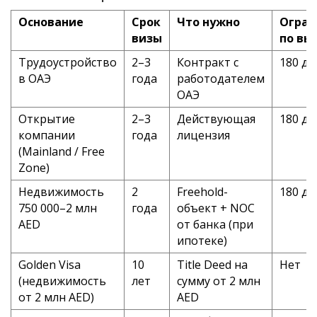
Основание
Срок
Что нужно
Огран
визы
по вы
Трудоустройство
2–3
Контракт с
180 дн
в ОАЭ
года
работодателем
ОАЭ
Открытие
2–3
Действующая
180 дн
компании
года
лицензия
(Mainland / Free
Zone)
Недвижимость
2
Freehold-
180 дн
750 000–2 млн
года
объект + NOC
AED
от банка (при
ипотеке)
Golden Visa
10
Title Deed на
Нет
(недвижимость
лет
сумму от 2 млн
от 2 млн AED)
AED