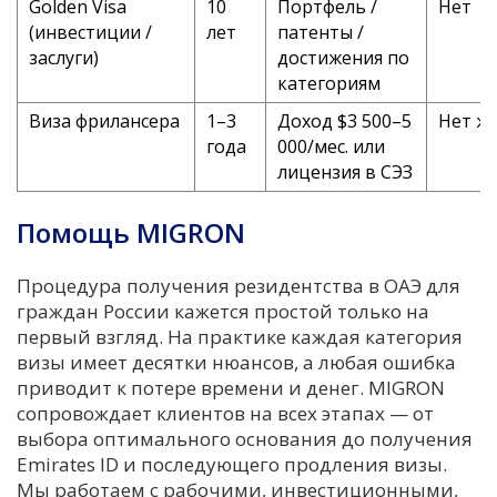
Golden Visa
10
Портфель /
Нет
(инвестиции /
лет
патенты /
заслуги)
достижения по
категориям
Виза фрилансера
1–3
Доход $3 500–5
Нет ж
года
000/мес. или
лицензия в СЭЗ
Помощь MIGRON
Процедура получения резидентства в ОАЭ для
граждан России кажется простой только на
первый взгляд. На практике каждая категория
визы имеет десятки нюансов, а любая ошибка
приводит к потере времени и денег. MIGRON
сопровождает клиентов на всех этапах — от
выбора оптимального основания до получения
Emirates ID и последующего продления визы.
Мы работаем с рабочими, инвестиционными,