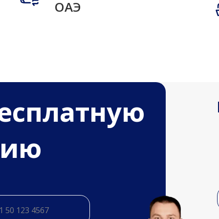
ОАЭ
бесплатную
цию