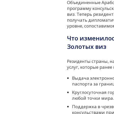
Объединенные Арабс
программу консульск
виз. Теперь резиден
получать дипломатич
уровне, сопоставимо
Что изменилос
Золотых виз
Резиденты страны, н
услуг, которые ране
Выдача электронно
паспорта за грани
Круглосуточная го
любой точки мира.
Поддержка в чрез
консульствами при