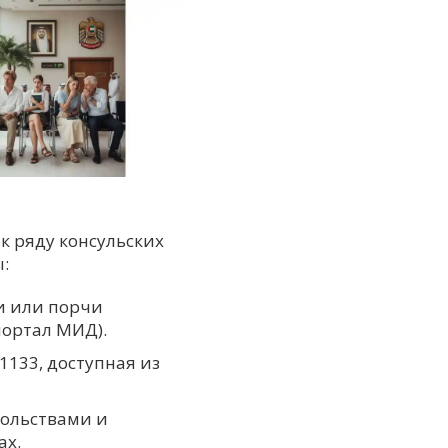
к ряду консульских
:
и или порчи
портал МИД).
1133, доступная из
сольствами и
ах.