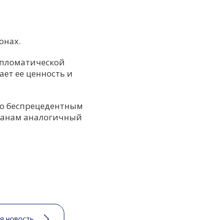
онах.
ипломатической
ет ее ценность и
ло беспрецедентным
жданам аналогичный
я новость