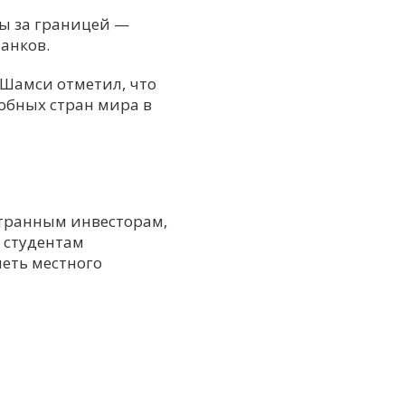
ы за границей —
анков.
Шамси отметил, что
собных стран мира в
странным инвесторам,
 студентам
меть местного