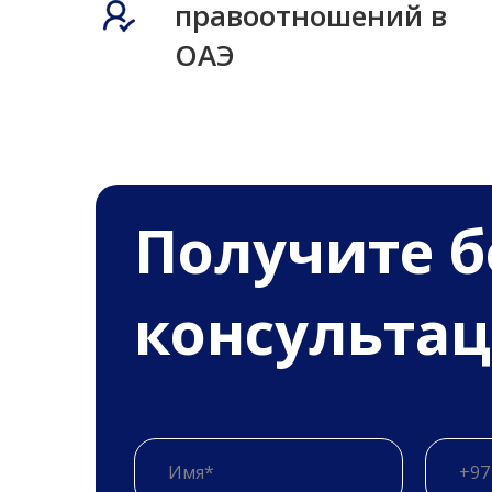
правоотношений в
ОАЭ
Получитe 
консульта