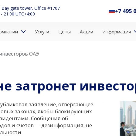
 Bay gate tower, Office #1707
+7 495 
 - 21:00 UTC+4:00
омпании
Услуги
Цены
Акции
Информация
 инвесторов ОАЭ
не затронет инвест
убликовал заявление, отвергающее
новых законах, якобы блокирующих
зидентами. Сообщения об
дов и счетов — дезинформация, не
льности.