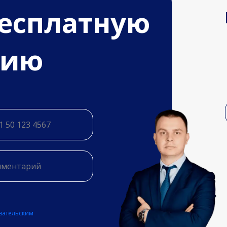
бесплатную
цию
вательским