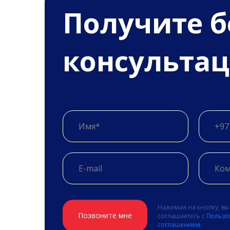
Получитe 
консульта
Нажимая на кнопку, вы
Позвоните мне
соглашаетесь с
Пользо
соглашением.