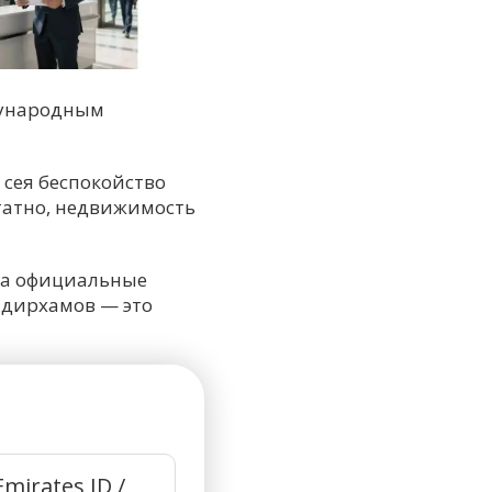
дународным
 сея беспокойство
татно, недвижимость
на официальные
. дирхамов — это
Emirates ID /