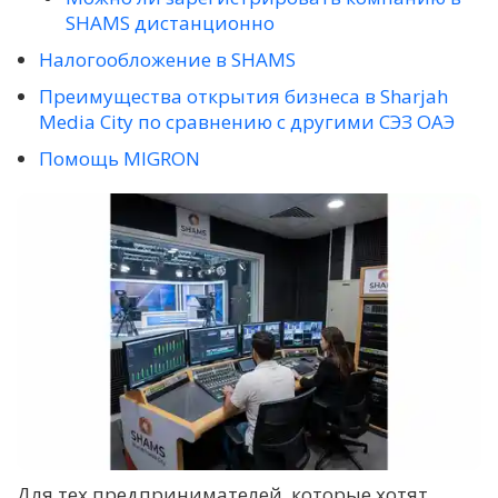
SHAMS дистанционно
Налогообложение в SHAMS
Преимущества открытия бизнеса в Sharjah
Media City по сравнению с другими СЭЗ ОАЭ
Помощь MIGRON
Для тех предпринимателей, которые хотят