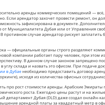
осительно аренды коммерческих помещений — всё, 
но. Если арендатор захочет провести ремонт, он до
возможность зафиксирована в документе. Дополните
 от Муниципалитета Дубая или от Управления сво
 В противном случае арендатор рискует заплатить
орка — официальные органы строго разделяют ком
 новой компании работает пару человек, при этом 
ерспективу. В данном случае законом запрещено по
 углу склада и назвать это офисом. При подаче до
ии в Дубае
необходимо предоставить договор арен
воркинге), исходя из количества офисных сотруднико
ить про рост стоимости аренды. Арабские Эмираты
омического роста. Ежегодно цены растут и на жилые
й департамент Дубая (DLD) даже создал онлайн-кал
вышение арендной платы за квадратный метр в офи