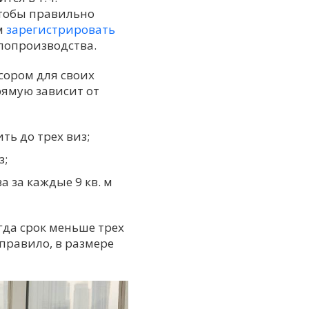
Чтобы правильно
м
зарегистрировать
елопроизводства.
сором для своих
рямую зависит от
ть до трех виз;
з;
за каждые 9 кв. м
гда срок меньше трех
правило, в размере