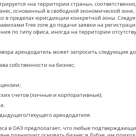
трируется «на территории страны», соответственно
нес, основанный в свободной экономической зоне,
ко в пределах юрисдикции конкретной зоны. Следу
равилами Free zone до подачи заявки на регистраци
ния по типу офиса, иногда на территории отсутств
вора арендодатель может запросить следующие до
ва собственности на бизнес;
цензии;
ских счетов (личные и корпоративные);
а;
дыдущего/текущего арендодателя.
еса в ОАЭ предполагает, что любые подтверждающи
не планируют основать бизнес в Дубае, им приходит