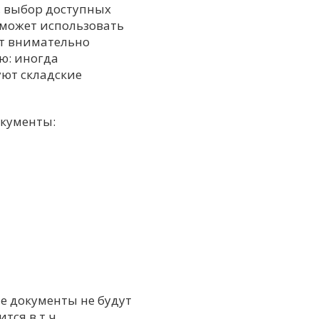
, выбор доступных
 может использовать
ет внимательно
ю: иногда
уют складские
кументы:
е документы не будут
ся в т.ч.