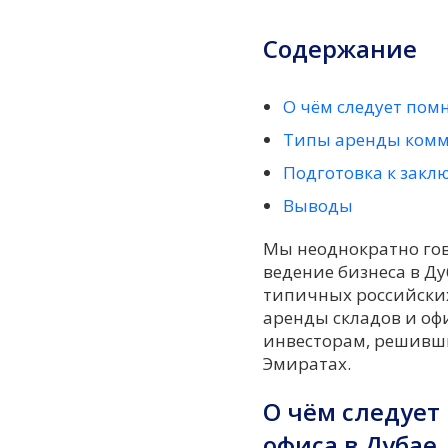
Содержание
О чём следует пом
Типы аренды ком
Подготовка к закл
Выводы
Мы неоднократно го
ведение бизнеса в Ду
типичных российских 
аренды складов и офи
инвесторам, решивш
Эмиратах.
О чём следует
офиса в Дубае