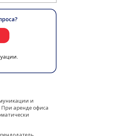
проса?
и
туации.
ммуникации и
. При аренде офиса
томатически
Арендодатель