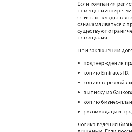
Если компания регис
помещений шире. Биз
офисы и склады толь
ознакамливаться с п
существуют ограниче
помещения.
При заключении дого
подтверждение пра
копию Emirates ID;
копию торговой ли
выписку из банков
копию бизнес-план
рекомендации пре
Логика ведения бизн
лишними. Если россия