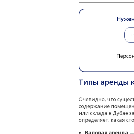
Нужен
Персон
Типы аренды 
Очевидно, что сущес
содержание помещени
или склада в Дубае з
определяет, какая с
Валовая аренда
—