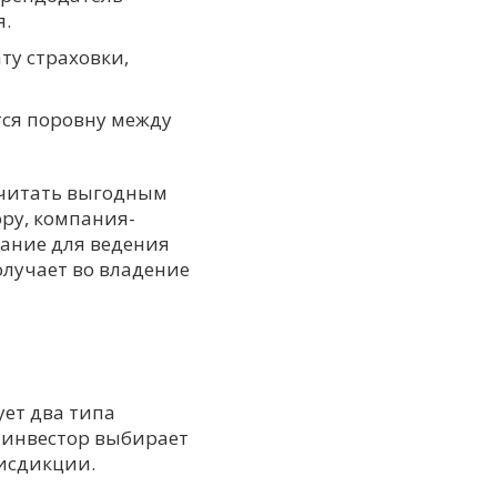
я.
ту страховки,
ся поровну между
считать выгодным
ору, компания-
дание для ведения
олучает во владение
ует два типа
й инвестор выбирает
рисдикции.