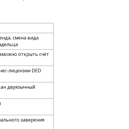
енда, смена вида
ладельца
возможно открыть счёт
изнес-лицензии DED
ван двуязычный
и
иального заверения