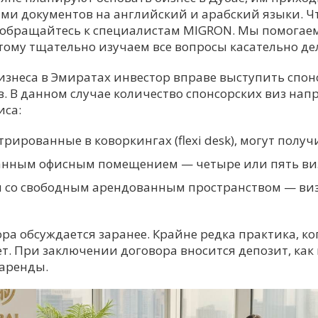
ми документов на английский и арабский языки. 
 обращайтесь к специалистам MIGRON. Мы помогае
этому тщательно изучаем все вопросы касательно д
изнеса в Эмиратах инвестор вправе выступить спон
. В данном случае количество спонсорских виз нап
иса:
рированные в коворкингах (flexi desk), могут получи
ванным офисным помещением — четыре или пять ви
со свободным арендованным пространством — виза 
ра обсуждается заранее. Крайне редка практика, ко
т. При заключении договора вносится депозит, как 
аренды.