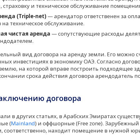
, страховку и техническое обслуживание помещени
енда (Triple-net)
— арендатор ответственен за опла
в на техническое обслуживание.
я чистая аренда
— сопутствующие расходы делят
ндодателем.
дельный вид договора на аренду земли. Его можно 
чных инвестициях в экономику ОАЭ. Согласно догов
 землю, на которой вправе построить подходящее з
окончании срока действия договора арендодатель п
заключению договора
али в других статьях, в Арабских Эмиратах существ
ые (
Mainland
) и оффшорные (Free zone). Зарубежны
и, соответственно, находит помещение в нужной ю