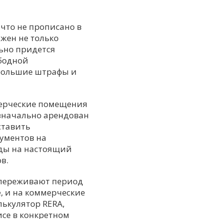
что не прописано в
лжен не только
льно придется
бодной
 большие штрафы и
мерческие помещения
изначально арендован
ставить
кументов на
ды на настоящий
в.
 переживают период
, и на коммерческие
ькулятор RERA,
се в конкретном