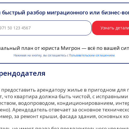
 быстрый разбор миграционного или бизнес-во
Узнать детал
альный план от юриста Мигрон — всё по вашей си
Нажимая на кнопку, вы соглашаетесь с
Пользовательским соглашением.
арендодателя
 предоставить арендатору жилье в пригодном для
ит, что квартира должна быть чистой, с исправны
еством, водопроводом, кондиционированием, инте
ено). Арендодатель отвечает за основное техничес
мер, за ремонт крыши, фасада здания, основных к
атель не имеет права без предварительного уведом