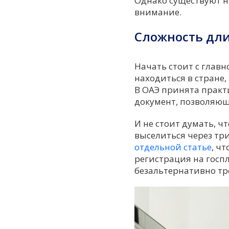
Однако существуют н
внимание.
Сложность дли
Начать стоит с главно
находиться в стране,
В ОАЭ принята практ
документ, позволяющ
И не стоит думать, ч
выселиться через тр
отдельной статье
, ч
регистрация на госп
безальтернативно тр