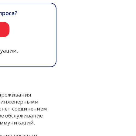
проса?
и
туации.
 проживания
ми инженерными
рнет-соединением
кое обслуживание
оммуникаций.
ления посещать