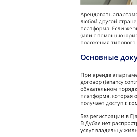
Арендовать апартамен
любой другой стране
платформа. Если же э
(или с помощью юрис
положения типового 
Основные док
При аренде апартам
договор (tenancy cont
обязательном порядке
платформа, которая 
получает доступ к к
Без регистрации в Ej
В Дубае нет распрос
услуг владельцу жиль