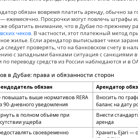
датор обязан вовремя платить аренду, обычно за г
 — ежемесячно. Просрочки могут повлечь штрафы 
акже обратить внимание, что в Дубае по-прежнему р
вских чеков
. В частности, этот платежный метод п
нное жилье. Если арендатор выписывает чеки заран
да следует проверять, что на банковском счету в н
нению с западными банками ситуация с санкциями в
 по переводу средств из России наблюдаются и в ОА
в в Дубае: права и обязанности сторон
рендодатель обязан
Арендатор обяз
 повышать выше нормативов RERA
Вносить по граф
з 90-дневного уведомления
баланс на дату p
рнуть в полном объёме при
Внести стандартн
сутствии ущерба
аренда
едоставлять своевременно
Хранить Ejari — 