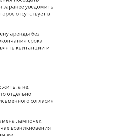
н заранее уведомить
торое отсутствует в
ену аренды без
окончания срока
авлять квитанции и
жить, а не,
сто отдельно
исьменного согласия
амена лампочек,
учае возникновения
м же.