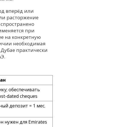
од вперёд или
или расторжение
аспространено
рименяется при
ее на конкретную
аличии необходимая
 Дубае практически
Э.
ан
ику; обеспечивать
ost-dated cheques
ый депозит = 1 мес.
он нужен для Emirates