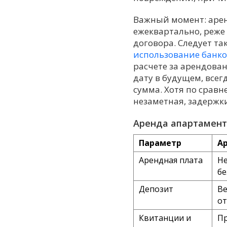
Важный момент: арен
ежеквартально, реже
договора. Следует т
использование банко
расчете за арендова
дату в будущем, всег
сумма. Хотя по срав
незаметная, задержки
Аренда апартаменто
Параметр
А
Арендная плата
Не
бе
Депозит
Ве
от
Квитанции и
Пр