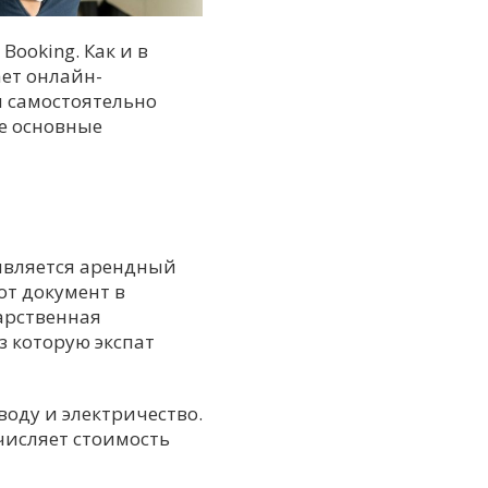
ooking. Как и в
ет онлайн-
я самостоятельно
е основные
является арендный
тот документ в
дарственная
 которую экспат
воду и электричество.
числяет стоимость