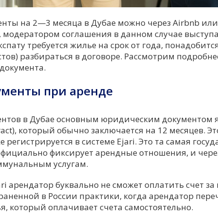
ты на 2—3 месяца в Дубае можно через Airbnb или B
, модератором соглашения в данном случае выступа
кспату требуется жилье на срок от года, понадобитс
тов) разбираться в договоре. Рассмотрим подробне
документа.
ументы при аренде
ентов в Дубае основным юридическим документом 
ract), который обычно заключается на 12 месяцев. Э
 регистрируется в системе Ejari. Это та самая госу
официально фиксирует арендные отношения, и через
оммунальным услугам.
ari арендатор буквально не сможет оплатить счет за 
траненной в России практики, когда арендатор пере
я, который оплачивает счета самостоятельно.