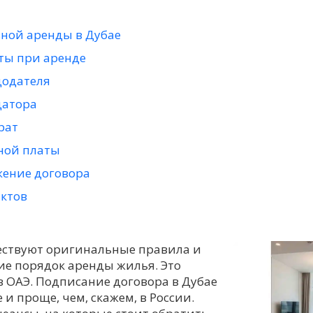
ной аренды в Дубае
ты при аренде
додателя
датора
рат
ной платы
жение договора
ктов
ествуют оригинальные правила и
е порядок аренды жилья. Это
в ОАЭ. Подписание договора в Дубае
и проще, чем, скажем, в России.