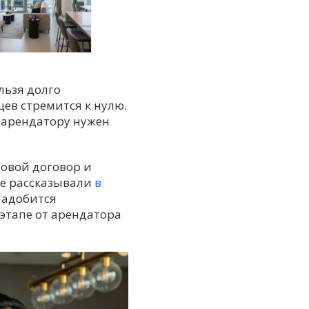
ельзя долго
цев стремится к нулю.
, арендатору нужен
довой договор и
же рассказывали
в
надобится
этапе от арендатора