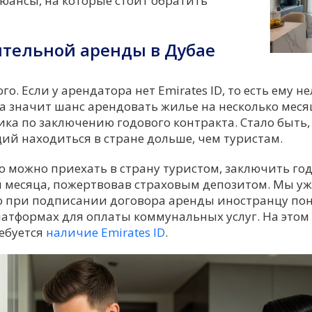
юансы, на которые стоит обратить
тельной аренды в Дубае
го. Если у арендатора нет Emirates ID, то есть ему н
 а значит шанс арендовать жилье на несколько меся
ика по заключению годового контракта. Стало быть
ий находиться в стране дольше, чем туристам.
то можно приехать в страну туристом, заключить го
и месяца, пожертвовав страховым депозитом. Мы у
то при подписании договора аренды иностранцу по
латформах для оплаты коммунальных услуг. На этом 
ебуется
наличие Emirates ID
.